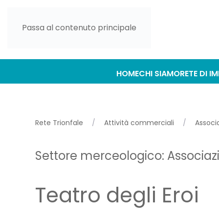
Passa al contenuto principale
HOME
CHI SIAMO
RETE DI I
Rete Trionfale
Attività commerciali
Associ
Settore merceologico:
Associaz
Teatro degli Eroi