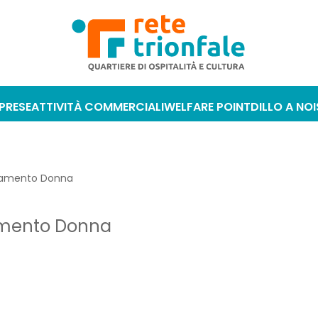
MPRESE
ATTIVITÀ COMMERCIALI
WELFARE POINT
DILLO A NOI
iamento Donna
amento Donna