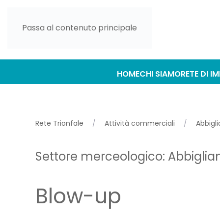
Passa al contenuto principale
HOME
CHI SIAMO
RETE DI I
Rete Trionfale
Attività commerciali
Abbigl
Settore merceologico:
Abbigli
Blow-up