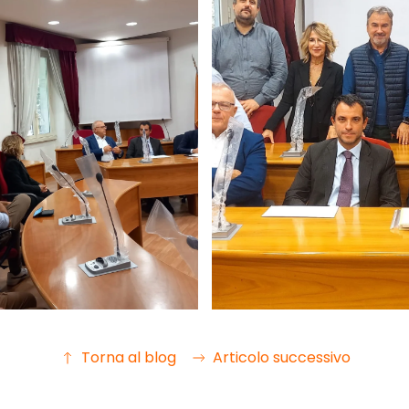
Ingrandisci
Ingrandisci
Torna al blog
Articolo successivo