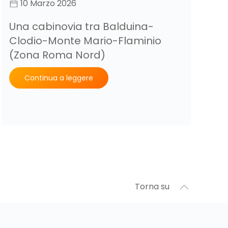
10 Marzo 2026
Una cabinovia tra Balduina-
L
Clodio-Monte Mario-Flaminio
p
(Zona Roma Nord)
n
–
Continua a leggere
Torna su